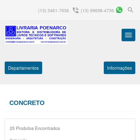
search
phone_in_talk
(13) 3461-7636
(13) 99698-4736
Menu
Princip
Departamentos
Informações
CONCRETO
25
Produtos Encontrados