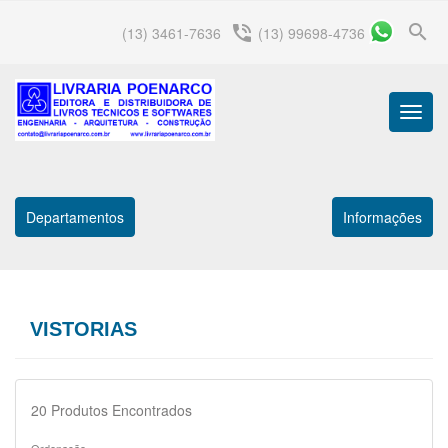
search
phone_in_talk
(13) 3461-7636
(13) 99698-4736
Menu
Princip
Departamentos
Informações
VISTORIAS
20
Produtos Encontrados