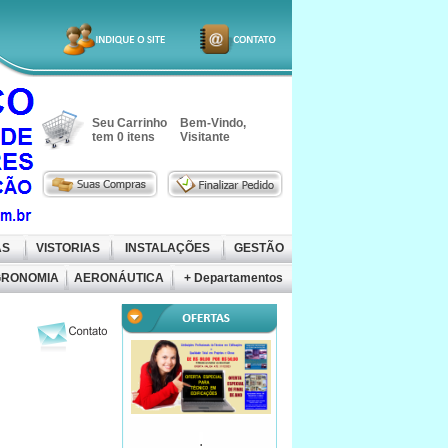
Seu Carrinho
Bem-Vindo,
tem
0
itens
Visitante
AS
VISTORIAS
INSTALAÇÕES
GESTÃO
RONOMIA
AERONÁUTICA
+ Departamentos
.