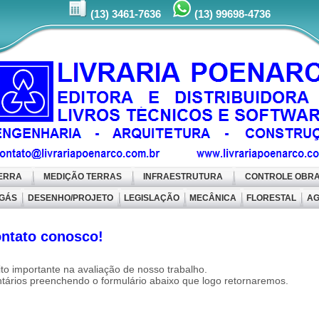
(13) 99698-4736
(13) 3461-7636
TERRA
MEDIÇÃO TERRAS
INFRAESTRUTURA
CONTROLE OBR
 GÁS
DESENHO/PROJETO
LEGISLAÇÃO
MECÂNICA
FLORESTAL
AG
ontato conosco!
to importante na avaliação de nosso trabalho.
tários preenchendo o formulário abaixo que logo retornaremos.