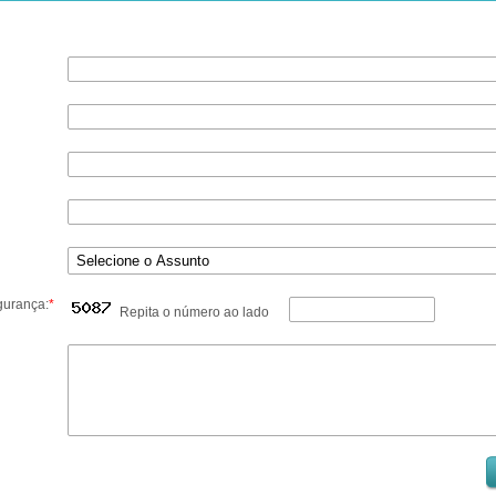
gurança:
*
Repita o número ao lado