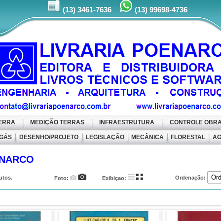
(13) 99698-4736
(13) 3461-7636
TERRA
MEDIÇÃO TERRAS
INFRAESTRUTURA
CONTROLE OBR
 GÁS
DESENHO/PROJETO
LEGISLAÇÃO
MECÂNICA
FLORESTAL
AG
ENARCO
utos.
Ordenação:
Foto:
Exibiçao: