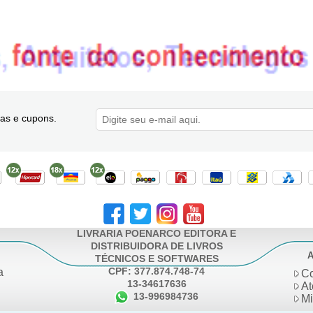
as e cupons.
LIVRARIA POENARCO EDITORA E
DISTRIBUIDORA DE LIVROS
A
TÉCNICOS E SOFTWARES
CPF: 377.874.748-74
a
Co
13-34617636
At
13-996984736
Mi