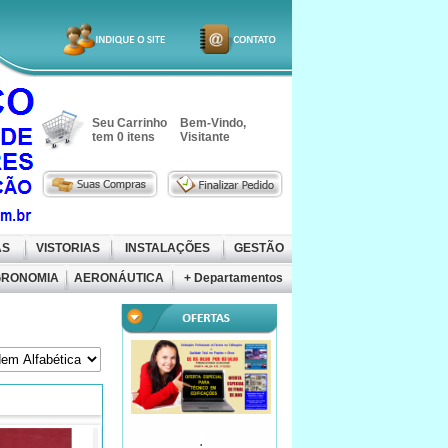
Seu Carrinho
Bem-Vindo,
tem
0
itens
Visitante
AS
VISTORIAS
INSTALAÇÕES
GESTÃO
RONOMIA
AERONÁUTICA
+ Departamentos
.