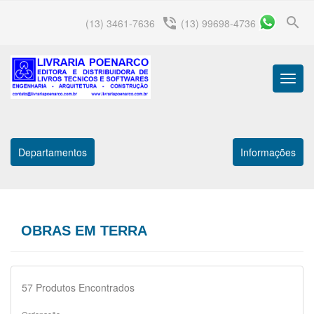
search
phone_in_talk
(13) 3461-7636
(13) 99698-4736
Menu
Princip
Departamentos
Informações
OBRAS EM TERRA
57
Produtos Encontrados