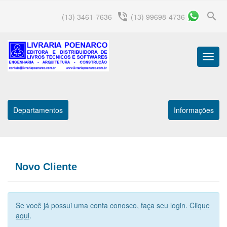
search
phone_in_talk
(13) 3461-7636
(13) 99698-4736
Menu
Princip
Departamentos
Informações
Novo Cliente
Se você já possui uma conta conosco, faça seu login.
Clique
aqui
.