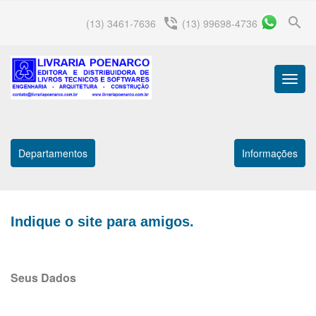
search
phone_in_talk
(13) 3461-7636
(13) 99698-4736
Menu
Princip
Departamentos
Informações
Indique o site para amigos.
Seus Dados