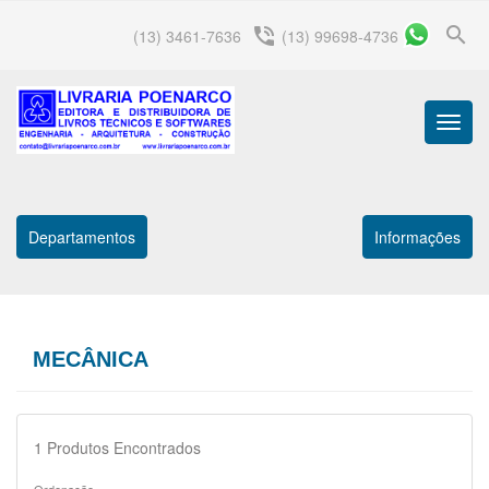
search
phone_in_talk
(13) 3461-7636
(13) 99698-4736
Menu
Princip
Departamentos
Informações
MECÂNICA
1
Produtos Encontrados